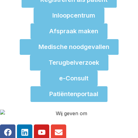
Inloopcentrum
Afspraak maken
Medische noodgevallen
Terugbelverzoek
e-Consult
Patiëntenportaal