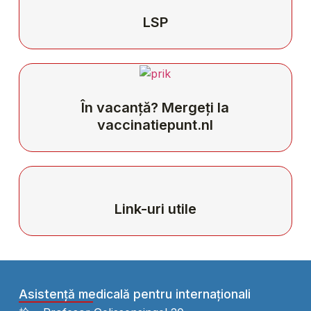
LSP
În vacanță? Mergeți la
vaccinatiepunt.nl
Link-uri utile
Asistență medicală pentru internaționali